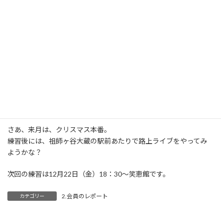
夜」と「ホワイト・クリスマス」を練習しました。
３年目となるので、コード進行はより高度に挑戦です。
すごくいい感じです。ウクレレのあったかい音色で歌うクリスマ
ス・ソング。たまり
ませんね。
今日は見学の女性がひとりお見えになりました。
「見るだけ」と言っていましたが、すぐ練習に加わり、そして練習
後の飲み会にも参
加され、もうすっかり馴染んでいました。
さあ、来月は、クリスマス本番。
練習後には、祖師ヶ谷大蔵の駅前あたりで路上ライブをやってみ
ようかな？
次回の練習は12月22日（金）18：30～笑恵館です。
2.会員のレポート
カテゴリー