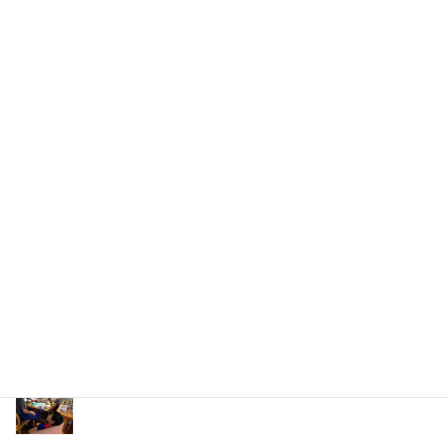
次回･08/27(木) K･交流【笑恵館deシネマ】(4木)
次回･08/20(木) A・交流【笑恵館持ち寄り飲み会】
次回･08/19(水) ハワイアンフラ・ミュージックセラピ
ー R-2607
ラボアンドタウン・プログラム R-2606
次回･08/10(月) H･交流【砧おもちゃ病院】