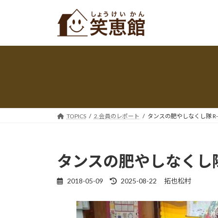
コ
ナ
ン
ビ
テ
ゲ
ン
ー
ツ
シ
へ
ョ
ス
ン
キ
に
ッ
移
プ
動
TOPICS
2.会員のレポート
タンスの肥やしなくし隊 R-1
タンスの肥やしなくし隊 
最
2018-05-09
2025-08-22
拓也松村
終
更
新