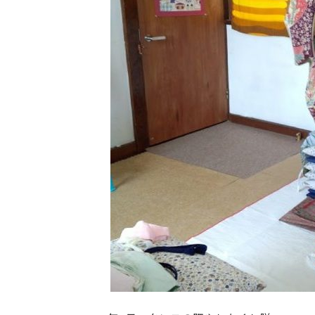
日
時
: