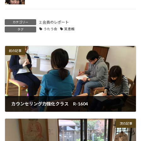
2.会員のレポート
カテゴリー
うたう会
笑恵館
タグ
前の記事
カウンセリング力強化クラス R-1604
2016-04-19
次の記事