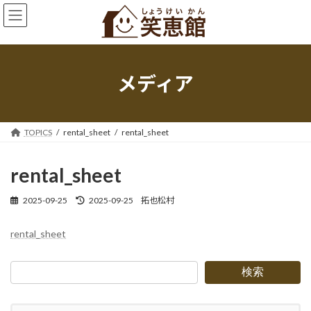
コ
ナ
ン
ビ
テ
ゲ
ン
ー
ツ
シ
へ
ョ
メディア
ス
ン
キ
に
ッ
移
プ
動
TOPICS
rental_sheet
rental_sheet
rental_sheet
最
2025-09-25
2025-09-25
拓也松村
終
更
rental_sheet
新
日
時
検索
: