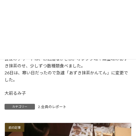
9月15日㈫ ,26日㈯ 12:00-13:00ビタミンRの「奥田弁当を食べよ
う」と「チョットお洒落な かき氷を食べよう」を開催しました。
ビタミンRでいつもお世話になっている奥○弁当を久しぶりに食べ
ました。やっぱり美味しい！
食後のデザートは、お洒落なかき氷。オレンジ味や黒蜜味のあず
き抹茶のせ、少しずつ数種類食べました。
26日は、寒い日だったので急遽「あずき抹茶かんてん」に変更で
した。
大前るみ子
2.会員のレポート
カテゴリー
前の記事