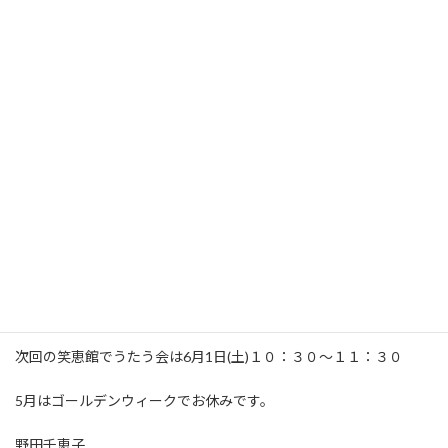
パのつくもの、タのつくものをみんなで発想します。
続々と言葉が出てきます。
季節の歌「春が来た」「北国の春」「白い花の咲く頃」
青春のうた「青い山脈」をうたい、
「花」（春のうららの～）「埴生の宿」もうたいました。
「さくらさくら」はトーンチャイムで合奏し、
最後に「蘇州夜曲」をたっぷりうたいました。
どのうたも思い出話がいっぱいです。
次回の笑恵館でうたう会は6月1日(土)１０：３０～１１：３０
5月はゴールデンウィークでお休みです。
野田千恵子