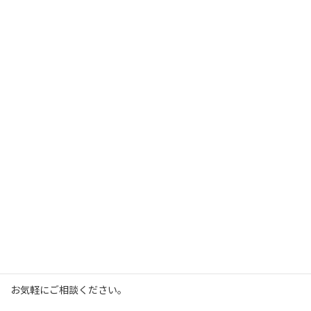
これは難敵、どうしてここに柄がある？というような柄づけにピ
ンチを2つ使って解決方法を模索しました。
一人で着てサクッとお出かけできるまでのお手伝いをします。
タンスの肥やしなくし隊
*** 今、あるものを活用しましょうという提案です ***
着付け教室
自分のペースで自分らしく楽しめる着付け （1
回だけでも可）
木曜日10：00から12：00 （時間変更、土曜、水曜 要相談）
予約制
お気軽にご相談ください。