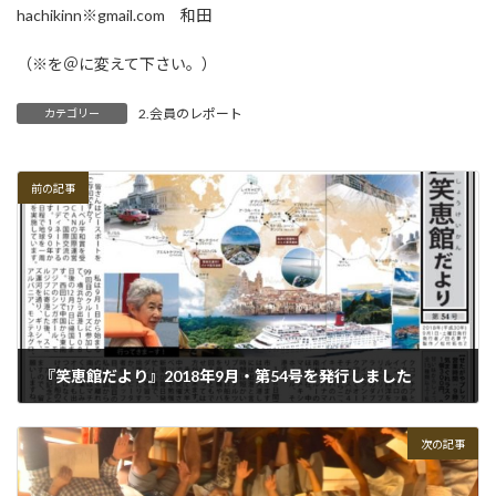
hachikinn※gmail.com 和田
（※を＠に変えて下さい。）
2.会員のレポート
カテゴリー
前の記事
『笑恵館だより』2018年9月・第54号を発行しました
2018-09-03
次の記事