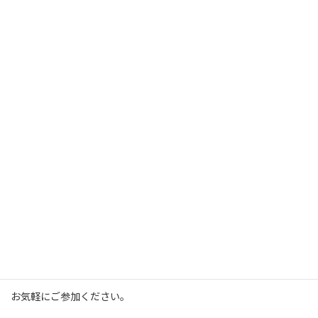
事前予約により時間変更可能
★タンス活動
もの作りが好きな方の大人の部活的、自主的活動です。
リメイクなど・・・
★ワークショップ
1000円～
お気軽にご参加ください。