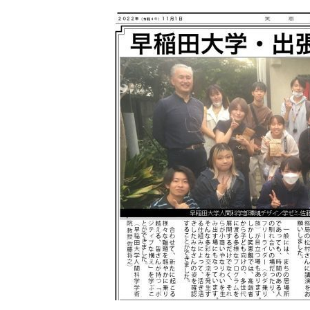
更
新
日
時
: