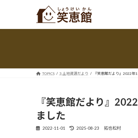
コ
ナ
ン
ビ
テ
ゲ
ン
ー
ツ
シ
へ
ョ
ス
ン
キ
に
ッ
移
プ
動
TOPICS
3.土地資源だより
『笑恵館だより』2022年
『笑恵館だより』2022
ました
最
2022-11-01
2025-08-23
拓也松村
終