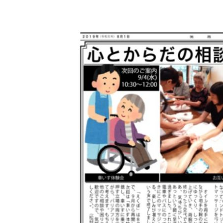
更
新
日
時
: