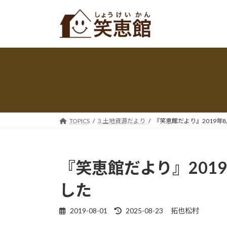
コ
ナ
ン
ビ
テ
ゲ
ン
ー
ツ
シ
へ
ョ
ス
ン
キ
に
ッ
移
プ
動
TOPICS
3.土地資源だより
『笑恵館だより』2019年
『笑恵館だより』201
した
最
2019-08-01
2025-08-23
拓也松村
終