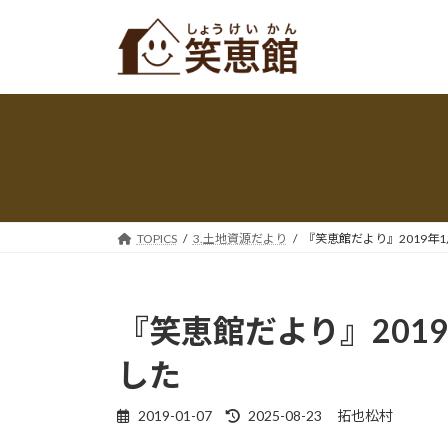
コ
ナ
ン
ビ
テ
ゲ
ン
ー
ツ
シ
へ
ョ
ス
ン
キ
に
ッ
移
プ
動
TOPICS
3.土地資源だより
『笑恵館だより』2019年
『笑恵館だより』201
した
最
2019-01-07
2025-08-23
拓也松村
終