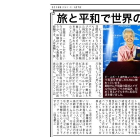
更
新
日
時
: