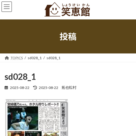
コ
ナ
ン
ビ
テ
ゲ
ン
ー
ツ
シ
へ
ョ
投稿
ス
ン
キ
に
ッ
移
プ
動
TOPICS
sd028_1
sd028_1
sd028_1
最
2025-08-22
2025-08-22
拓也松村
終
更
新
日
時
: