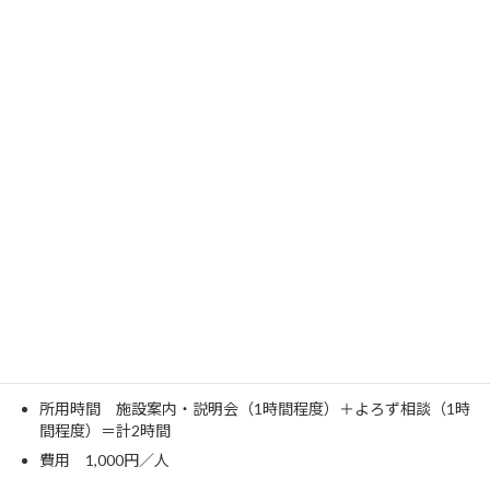
開放する「笑
恵館」の事例紹介を交え、
従来とは全く異なる土地活用やコミュニ
ティ作りのスキームを
ご紹介します。ぜ
ひ、気軽にご参加ください。
会場：
笑恵館
東京都世田谷区砧6-
27-19
月日：毎月第3木曜日
時間：13時～18時
なるほどデイに来れない方は･･･説明・相談会
（随時開催・有償）
なるほどデイの他、笑恵館に関する説明・相談会は随時承ります
所用時間 施設案内・説明会（1時間程度）＋よろず相談（1時
間程度）＝計2時間
費用 1,000円／人