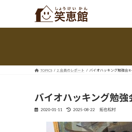
コ
ナ
ン
ビ
テ
ゲ
ン
ー
ツ
シ
へ
ョ
ス
ン
キ
に
ッ
移
プ
動
TOPICS
2.会員のレポート
バイオハッキング勉強会 R-2
バイオハッキング勉強会 
最
2020-01-11
2025-08-22
拓也松村
終
更
新