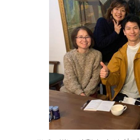
日
時
: