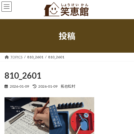
コ
ナ
ン
ビ
テ
ゲ
ン
ー
ツ
シ
へ
ョ
投稿
ス
ン
キ
に
ッ
移
プ
動
TOPICS
810_2601
810_2601
810_2601
最
2026-01-09
2026-01-09
拓也松村
終
更
新
日
時
: