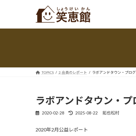
コ
ナ
ン
ビ
テ
ゲ
ン
ー
ツ
シ
へ
ョ
ス
ン
キ
に
ッ
移
プ
動
TOPICS
2.会員のレポート
ラボアンドタウン・プログラム
ラボアンドタウン・プログ
最
2020-02-28
2025-08-22
拓也松村
終
更
2020年2月公益レポート
新