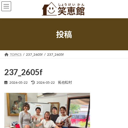
コ
ナ
ン
ビ
テ
ゲ
ン
ー
ツ
シ
へ
ョ
投稿
ス
ン
キ
に
ッ
移
プ
動
TOPICS
237_2605f
237_2605f
237_2605f
最
2026-05-22
2026-05-22
拓也松村
終
更
新
日
時
: