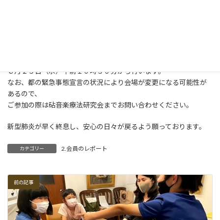
実施した曲は「パイナップル・プリンセス」なのですが、
今年の８月１８日（水）成城ホールにて開催予定の、
第１２回「音楽まつり」で披露する曲目になっております。
次回の「ハワイアンフラ・ミュージックセラピー」は、
６月２３日（水）午前１０時３０分から行います。
なお、都の緊急事態宣言の状況により会場が変更になる可能性が
あるので、
ご参加の際は砧音楽療法研究会までお問い合わせください。
新型肺炎が早く終息し、安心の日々が戻るよう願っております。
2.会員のレポート
カテゴリー
前の記事