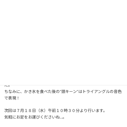
今月のメニューは…
初参加の方がいらして下さったので、まずはこの会の説明をした
のち、
ハワイアンCDのBGMで準備運動のストレッチを実施。
本日は梅雨の大雨でしたが「気持ちはもうすぐ夏！」ということ
で、
「夏は来ぬ」２番歌詞までを歌い、フラで表現。
歌詞の中で、卯の花の香りってどんな…？
ホトトギスの鳴き声は…？
早乙女は何歳くらい…？
夏のイメージは…？
などなど、皆さんとアイデアを出し合いながらモーションを即興で
考えていきまし
た。
ちなみに、かき氷を食べた後の”頭キーン”はトライアングルの音色
で表現！
次回は７月１８日（水）午前１０時３０分より行います。
気軽にお足をお運びくださいね…。