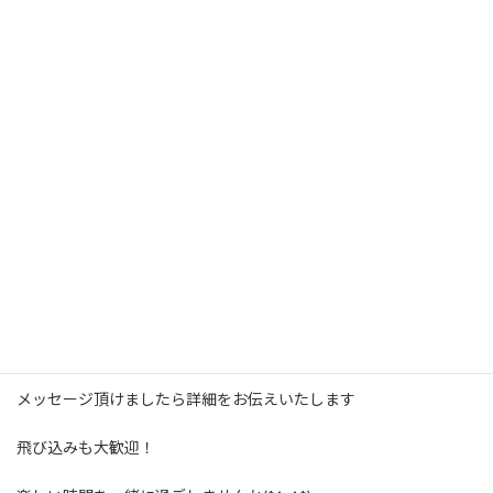
幾度も参加して下さる方も増え交流も深まってきています
初めての方も大歓迎ですので、是非遊びにいらしてくださいませ
2月の開催予定は
1月24日（金曜日）
13時～15時（途中参加・退室OK）
参加費５００円（飲み物代含みます）
ご予約、お問い合わせは
kazue_k@hotmail.co.jpまで
メッセージ頂けましたら詳細をお伝えいたします
飛び込みも大歓迎！