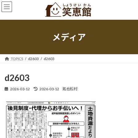
コ
ナ
ン
ビ
テ
ゲ
ン
ー
ツ
シ
へ
ョ
メディア
ス
ン
キ
に
ッ
移
プ
動
TOPICS
d2603
d2603
d2603
最
2026-03-12
2026-03-12
拓也松村
終
更
新
日
時
: