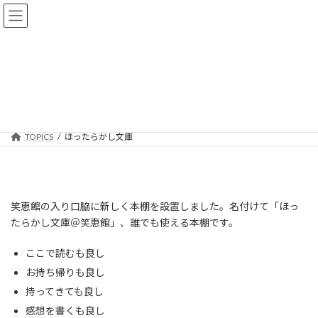
コ
ナ
ン
ビ
テ
ゲ
ン
ー
ツ
シ
へ
ョ
ほったらかし文庫
ス
ン
キ
に
ッ
移
プ
動
TOPICS
ほったらかし文庫
笑恵館の入り口脇に新しく本棚を設置しました。名付けて「ほっ
たらかし文庫＠笑恵館」、誰でも使える本棚です。
ここで読むも良し
お持ち帰りも良し
持ってきても良し
感想を書くも良し