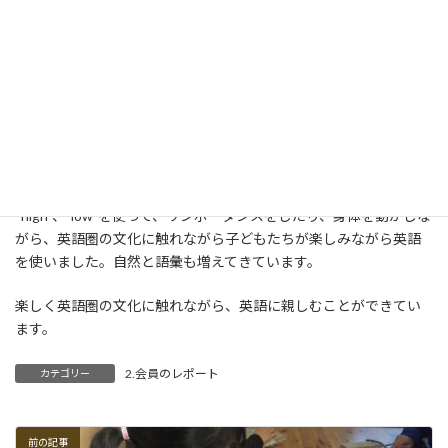
どもたちの「表現しよう」という気持ちを大切にしたオリジナル
の指導法で、楽しく自然に英語が身につくように導きます。
1月は“Happy new year!” と皆で挨拶を交わし、十二支も英語で言
ってみました。
また、語彙としては Opposite words （反対語）と Rhyming words
（韻を踏む言葉）をメインに学習を進めていきました。
“high”、”low”を使って、リンボーダンスをしたり、身体を動かしな
がら、英語圏の文化に触れながら子どもたちが楽しみながら英語
を使いました。自然と語彙も増えてきています。
楽しく英語圏の文化に触れながら、英語に親しむことができてい
ます。
2.会員のレポート
カテゴリー
前の記事