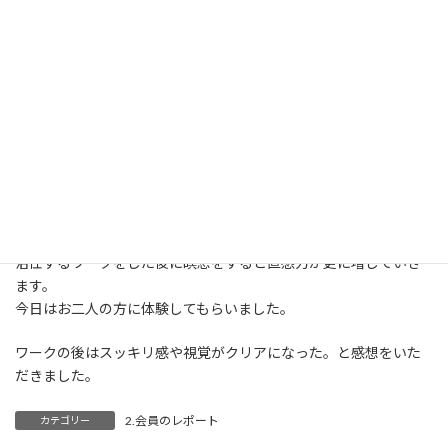
2019年12月9日
蝶形骨を緩めようワーク
を開催。
蝶形骨はさ頭蓋骨の真ん中にある骨で、その骨を緩めて松果体を
活性するワークをした後に瞑想をすると直感力が更に増していき
ます。
今日はお二人の方に体験してもらいました。
ワークの後はスッキリ感や視覚がクリアになった。と感想をいた
だきました。
2.会員のレポート
カテゴリー