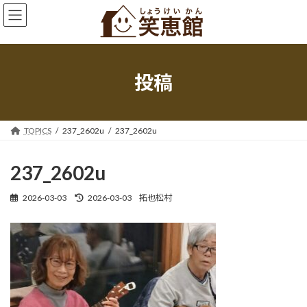
コ
ナ
ン
ビ
テ
ゲ
ン
ー
ツ
シ
へ
ョ
投稿
ス
ン
キ
に
ッ
移
プ
動
TOPICS
237_2602u
237_2602u
237_2602u
最
2026-03-03
2026-03-03
拓也松村
終
更
新
日
時
: