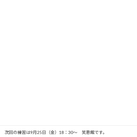
2020年8月21日（金）「ウクレレの練習をする会」
男子高校生コウタロウ君が3回目の参加。先月の練習の時、2回目
ということなのに、ウソーっていうくらい上達していたのでマイ
ウクレレを購入することを勧めたらがぜんやる気。2週間前に成城
学園の山野楽器に一緒に楽器選びに行きました。今日はマイウク
レレをもってさっそうと登場。前回よりもなお一層上手になってい
ました。月並みですが、若いっていいですねぇ、なんだかこっちま
でうれしくなってしまいます。
今日は体験で若い女性が一人笑恵館に、初心者クラスに参加して
いた2人の女性がリモートで参加されました。新しい人が来るとや
っぱり会が活性化しますね。
次回の練習は9月25日（金）18：30～ 笑恵館です。