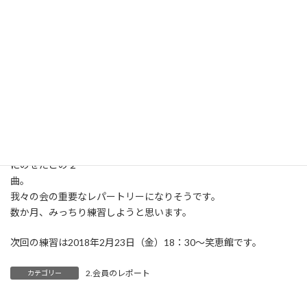
なんです。ま、適当
にはぶけばいいんですけどね。
やっぱり日本語の歌詞は楽です。みんな得意ですから。
そんなわけで、今年最初の練習曲は２曲、「星影の小径」と「黄
昏のビギン」。昭和
歌謡の名曲を取り上げました。
どちらの曲も、ちあきなおみの歌唱でオジサンたちには大人気な
んです。
--大人のせつない恋--をちょっぴり憂いに満ちた、小粋なメロディ
にのせたこの２
曲。
我々の会の重要なレパートリーになりそうです。
数か月、みっちり練習しようと思います。
次回の練習は2018年2月23日（金）18：30～笑恵館です。
2.会員のレポート
カテゴリー