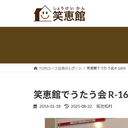
コ
ナ
ン
ビ
テ
ゲ
ン
ー
ツ
シ
へ
ョ
ス
ン
キ
に
ッ
移
プ
動
TOPICS
2.会員のレポート
笑恵館でうたう会 R-1601
笑恵館でうたう会 R-16
最
2016-01-18
2025-08-22
拓也松村
終
更
新