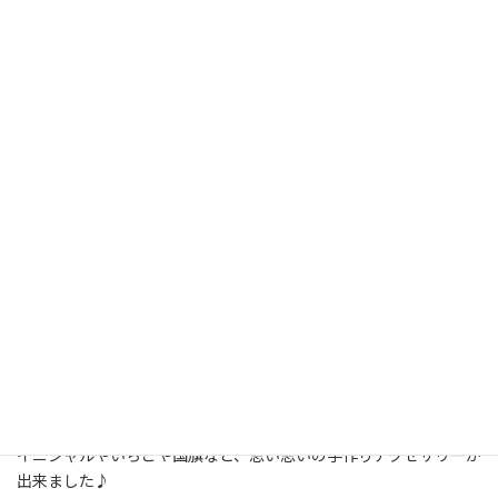
4月21日(火) 10：15～12：00 食堂 をお借りして、ビタミンRの工
作「ビーズでアクセサリー作り」を開催しました。
最初の予定では「しんぱいひきうけ人形作り」でしたが、参加者
さんの希望で「ビーズでアクセサリー作り」に変更しました。
主催者共々、細かいビーズ作りは苦手なメンバーでしたので、簡単
に出来るアクセサリーを作りました。
イニシャルやいちごや国旗など、思い思いの手作りアクセサリーが
出来ました♪