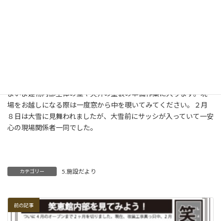
笑恵館のサッシは庭に面して３か所が新しくなり、中央の窓は笑
恵館の正面入り口となる重要なものになります。が、実はもう１
箇所新しく窓が設
けられる予定になっており、これは笑恵館のもう
一つの重要な窓となる予定です。既に窓枠は現場に搬入され、設
置作業の日を待っている状況です。
内部の工事は新しくできる厨房の壁や天井を中心に進んでおり、い
よいよ建物内部全体の壁や天井の塗装の準備作業に入ります。現
場をお越しになる際は一度窓から中を覗いてみてください。２月
８日は大雪に見舞われましたが、大雪前にサッシが入っていて一安
心の
現場関係者一同でした。
5.施設だより
カテゴリー
前の記事