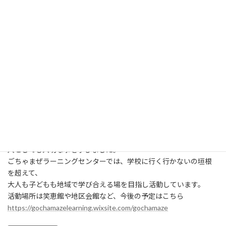
:
7月30日、笑恵館にて10時から
ごちゃまぜラーニングセンターのごちゃまぜ講座「性教育」を行
いました。
イラストや、絵本、時にはゲームを交えつつ、とても楽しく生きて
いく上で
人としても大切な事を学びました。
ごちゃまぜラーニングセンターでは、学校に行く行かないの垣根
を超えて、
大人も子どもも地域で学び合える場を目指し活動しています。
活動場所は笑恵館や地区会館など、今後の予定はこちら
https://gochamazelearning.wixsite.com/gochamaze